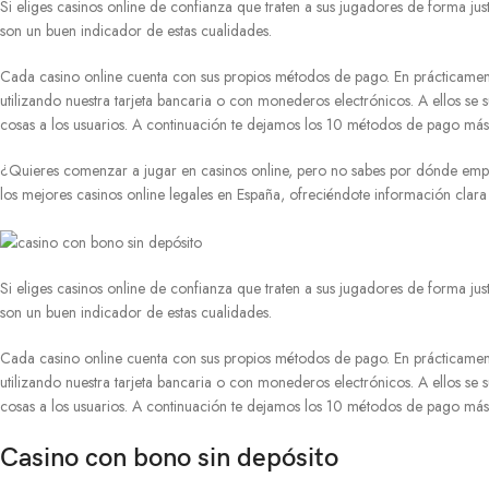
Si eliges casinos online de confianza que traten a sus jugadores de forma ju
son un buen indicador de estas cualidades.
Cada casino online cuenta con sus propios métodos de pago. En prácticament
utilizando nuestra tarjeta bancaria o con monederos electrónicos. A ellos se 
cosas a los usuarios. A continuación te dejamos los 10 métodos de pago más
¿Quieres comenzar a jugar en casinos online, pero no sabes por dónde emp
los mejores casinos online legales en España, ofreciéndote información clara
Si eliges casinos online de confianza que traten a sus jugadores de forma ju
son un buen indicador de estas cualidades.
Cada casino online cuenta con sus propios métodos de pago. En prácticament
utilizando nuestra tarjeta bancaria o con monederos electrónicos. A ellos se 
cosas a los usuarios. A continuación te dejamos los 10 métodos de pago más
Casino con bono sin depósito