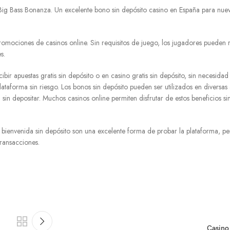
 Big Bass Bonanza. Un excelente bono sin depósito casino en España para nue
promociones de casinos online. Sin requisitos de juego, los jugadores pueden r
s.
ir apuestas gratis sin depósito o en casino gratis sin depósito, sin necesidad
lataforma sin riesgo. Los bonos sin depósito pueden ser utilizados en diversas
 sin depositar. Muchos casinos online permiten disfrutar de estos beneficios s
de bienvenida sin depósito son una excelente forma de probar la plataforma, p
transacciones.
Casino 