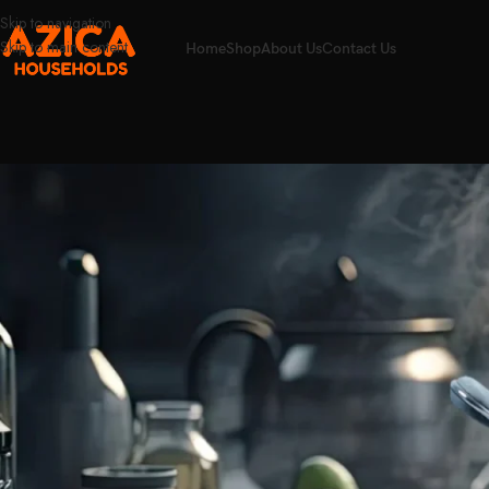
Skip to navigation
Skip to main content
Home
Shop
About Us
Contact Us
Casino con
Posted by
Casino en línea
Casino con bono sin depósito
Casino con bono sin depósito