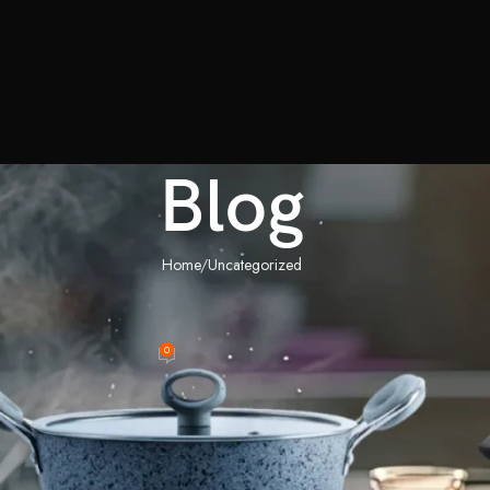
Blog
Home
Uncategorized
UNCATEGORIZED
 bono sin depósito
0
admin
On 30/05/2025