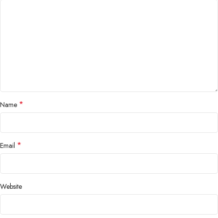
*
Name
*
Email
Website