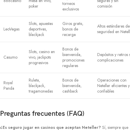
888casino
mesa en vivo,
seguras y sin
torneos
poker
comisión
exclusivos
Slots, apuestas
Giros gratis,
Altos estándares de
LeoVegas
deportivas,
bonos de
seguridad en Netel
blackjack
recarga
Bonos de
Slots, casino en
bienvenida,
Depósitos y retiros 
Casumo
vivo, jackpots
promociones
complicaciones
progresivos
regulares
Ruleta,
Bonos de
Operaciones con
Royal
blackjack,
bienvenida,
Neteller eficientes y
Panda
tragamonedas
cashback
confiables
Preguntas frecuentes (FAQ)
¿Es seguro jugar en casinos que aceptan Neteller?
Sí, siempre que