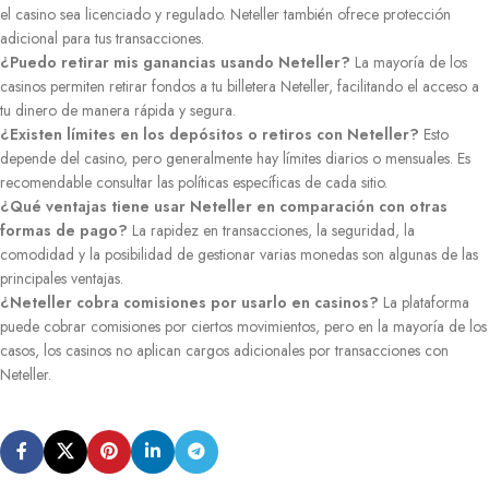
el casino sea licenciado y regulado. Neteller también ofrece protección
adicional para tus transacciones.
¿Puedo retirar mis ganancias usando Neteller?
La mayoría de los
casinos permiten retirar fondos a tu billetera Neteller, facilitando el acceso a
tu dinero de manera rápida y segura.
¿Existen límites en los depósitos o retiros con Neteller?
Esto
depende del casino, pero generalmente hay límites diarios o mensuales. Es
recomendable consultar las políticas específicas de cada sitio.
¿Qué ventajas tiene usar Neteller en comparación con otras
formas de pago?
La rapidez en transacciones, la seguridad, la
comodidad y la posibilidad de gestionar varias monedas son algunas de las
principales ventajas.
¿Neteller cobra comisiones por usarlo en casinos?
La plataforma
puede cobrar comisiones por ciertos movimientos, pero en la mayoría de los
casos, los casinos no aplican cargos adicionales por transacciones con
Neteller.