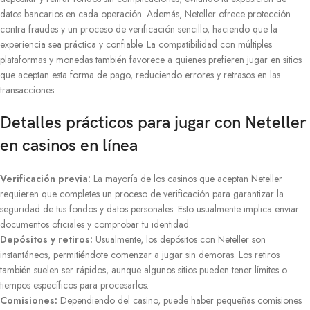
datos bancarios en cada operación. Además, Neteller ofrece protección
contra fraudes y un proceso de verificación sencillo, haciendo que la
experiencia sea práctica y confiable. La compatibilidad con múltiples
plataformas y monedas también favorece a quienes prefieren jugar en sitios
que aceptan esta forma de pago, reduciendo errores y retrasos en las
transacciones.
Detalles prácticos para jugar con Neteller
en casinos en línea
Verificación previa:
La mayoría de los casinos que aceptan Neteller
requieren que completes un proceso de verificación para garantizar la
seguridad de tus fondos y datos personales. Esto usualmente implica enviar
documentos oficiales y comprobar tu identidad.
Depósitos y retiros:
Usualmente, los depósitos con Neteller son
instantáneos, permitiéndote comenzar a jugar sin demoras. Los retiros
también suelen ser rápidos, aunque algunos sitios pueden tener límites o
tiempos específicos para procesarlos.
Comisiones:
Dependiendo del casino, puede haber pequeñas comisiones