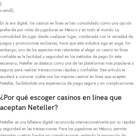
};
x.send();
En la era digital, los casinos en línea se han consolidado como una opción
preferida por miles de jugadores en México y en todo el mundo. La
comodidad de jugar desde cualquier lugar, combinada con la variedad de
juegos y promociones exclusivas, hace que esta industria siga en auge. Sin
embargo, uno de los aspectos más relevantes al elegir un casino en línea
confiable es la facilidad y seguridad en los métodos de pago. En este
escenario, Neteller se destaca como una de las plataformas más populares y
seguras para realizar transacciones rápidas y confiables. Este artículo te
ayudará a conocer cuáles son los mejores casinos en línea que aceptan
Neteller, facilitándote una experiencia de juego segura y sin complicaciones.
¿Por qué escoger casinos en línea que
aceptan Neteller?
Neteller es una billetera digital reconocida internacionalmente por su rapidez
y seguridad en las transacciones. Para los jugadores en México, permite
depositar y retirar fondos sin complicaciones, evitando la exposición de