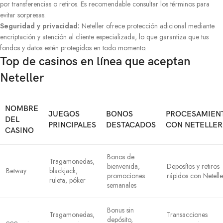
por transferencias o retiros. Es recomendable consultar los términos para
evitar sorpresas.
Seguridad y privacidad:
Neteller ofrece protección adicional mediante
encriptación y atención al cliente especializada, lo que garantiza que tus
fondos y datos estén protegidos en todo momento.
Top de casinos en línea que aceptan
Neteller
NOMBRE
JUEGOS
BONOS
PROCESAMIEN
DEL
PRINCIPALES
DESTACADOS
CON NETELLER
CASINO
Bonos de
Tragamonedas,
bienvenida,
Deposítos y retiros
Betway
blackjack,
promociones
rápidos con Netelle
ruleta, póker
semanales
Bonus sin
Tragamonedas,
Transacciones
depósito,