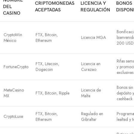
NOMBRE
CRIPTOMONEDAS
LICENCIA Y
BONOS
DEL
ACEPTADAS
REGULACIÓN
DISPON
CASINO
Bonificac
CryptoWin
FTX, Bitcoin,
Licencia MGA
bienvenid
México
Ethereum
200 USD
Rifas sem
FTX, Litecoin,
Licencia en
FortuneCrypto
y promoc
Dogecoin
Curazao
exclusivas
Bonos sin
MetaCasino
Licencia de
FTX, Bitcoin, Ripple
depósito 
MX
Malta
cashback
FTX, Bitcoin,
Regulado en
Programa
CryptoLuxe
Ethereum
Gibraltar
lealtad y 