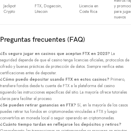
Retiros rá
Jackpot
FTX, Dogecoin,
Licencia en
y promoc
Crypto
Litecoin
Costa Rica
para juga
nuevos
Preguntas frecuentes (FAQ)
¿Es seguro jugar en casinos que aceptan FTX en 2025?
La
seguridad depende de que el casino tenga licencias oficiales, protocolos de
cifrado y buenas prácticas de protección de datos. Siempre verifica estas
certificaciones antes de depositar.
¿Cómo puedo depositar usando FTX en estos casinos?
Primero,
transfiere fondos desde tu cuenta de FTX a la plataforma del casino
siguiendo las instrucciones específicas del sitio. La mayoría ofrece tutoriales
claros para facilitar el proceso.
¿Se pueden retirar ganancias en FTX?
Sí, en la mayoría de los casos
puedes retirar tus fondos en criptomonedas vinculadas a FTX y luego
convertirlos en moneda local o seguir operando en criptomonedas.
¿Cuánto tiempo tardan en reflejarse los depósitos y retiros?
Generalmente, las transacciones en criptomonedas se procesan en minutos,