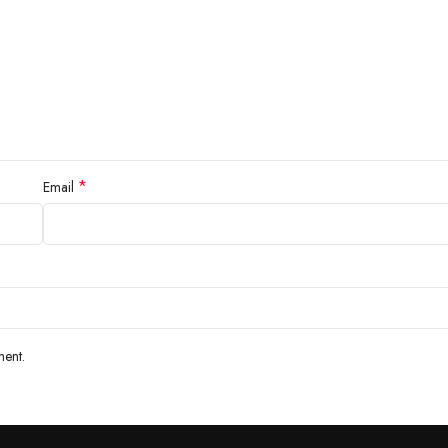
*
Email
ment.