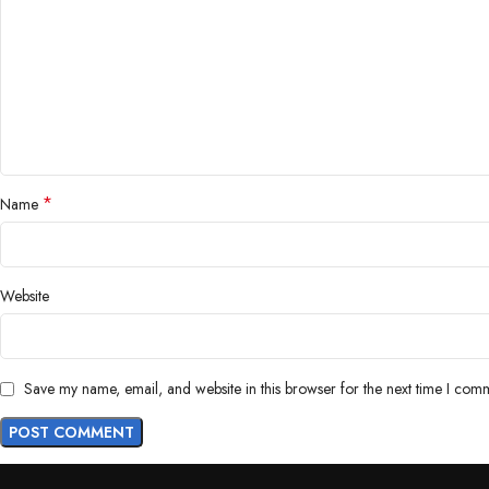
*
Name
Website
Save my name, email, and website in this browser for the next time I com