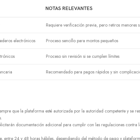
NOTAS RELEVANTES
Requiere verificación previa, pero retiros menores 
nederos electrónicos
Proceso sencillo para montos pequeños
trónicos
Proceso sin revisión si se cumplen límites
ancaria
Recomendado para pagos rápidos y sin complicaci
iempre que la plataforma esté autorizada por la autoridad competente y se res
s.
olicitarán documentación adicional para cumplir con las regulaciones contra 
 entre 24 y 48 horas hábiles, dependiendo del método de pago y plataform