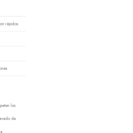
son rápidos
ones
peten los
lavado de
a.