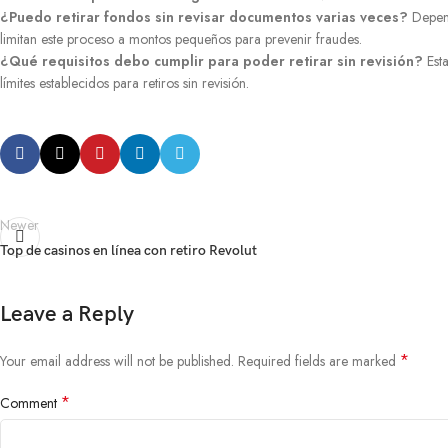
¿Puedo retirar fondos sin revisar documentos varias veces?
Depend
limitan este proceso a montos pequeños para prevenir fraudes.
¿Qué requisitos debo cumplir para poder retirar sin revisión?
Esta
límites establecidos para retiros sin revisión.
Newer
Top de casinos en línea con retiro Revolut
Leave a Reply
*
Your email address will not be published.
Required fields are marked
*
Comment