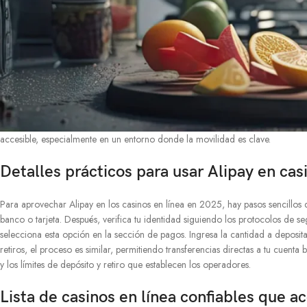
mercado en constante evolución.
¿Por qué usar Alipay en casinos en línea 
Alipay, propiedad del gigante tecnológico Alibaba, se ha convertido en uno
sus principales ventajas es la rapidez en las transacciones, permitiendo dep
contra fraudes. Para los jugadores mexicanos, usar Alipay significa evitar c
la integración con bancos y servicios digitales locales. Además, la compatib
accesible, especialmente en un entorno donde la movilidad es clave.
Detalles prácticos para usar Alipay en cas
Para aprovechar Alipay en los casinos en línea en 2025, hay pasos sencillos q
banco o tarjeta. Después, verifica tu identidad siguiendo los protocolos de s
selecciona esta opción en la sección de pagos. Ingresa la cantidad a deposit
retiros, el proceso es similar, permitiendo transferencias directas a tu cuent
y los límites de depósito y retiro que establecen los operadores.
Lista de casinos en línea confiables que 