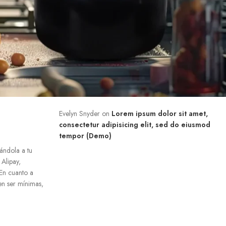
casino online
casino online
FCMoon casino giros gratis sin depósito
Casinos con pagos sin confirmación de
identidad 2025
éxico. Una de
d y protección
s, aprovechando
ás cómodo y
Recent Comments
Evelyn Snyder
on
Lorem ipsum dolor sit amet,
consectetur adipisicing elit, sed do eiusmod
tempor (Demo)
lándola a tu
 Alipay,
 En cuanto a
len ser mínimas,