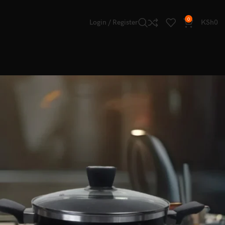
0
Login / Register
KSh
0
Search
SEARCH
lizar
Recent Posts
mexicanos y de
rse
cryptocurrency market trends february 2025
o en un