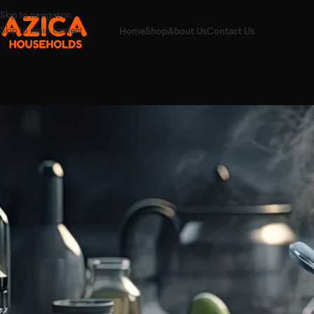
Skip to navigation
Skip to main content
Home
Shop
About Us
Contact Us
Ranking de casinos
Posted by
En la actualidad, la tendencia de jugar en casinos en línea continúa crecien
transacciones es a través de Alipay. Para 2025, se espera que esta platafo
otras regiones, gracias a su rapidez, seguridad y compatibilidad con múltiple
actualizados sobre los mejores casinos en línea que aceptan Alipay, conoce