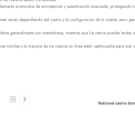
lementa protocolos de encriptación y autenticación avanzada, protegiendo tu
mites varían dependiendo del casino y la configuración de tu cuenta, pero ge
sitos generalmente son instantáneos, mientras que los retiros pueden tardar 
ones móviles y la mayoría de los casinos en línea están optimizados para usar 
National casino bon