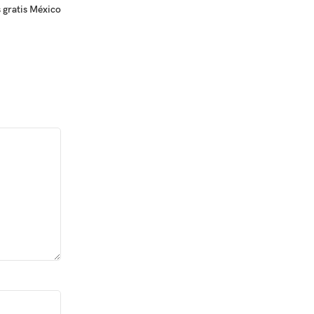
 gratis México