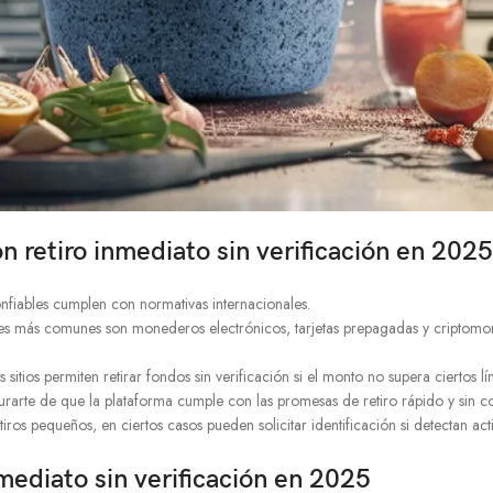
o y sin verificación de identidad?
trae ventajas claras. En primer lugar, la velocidad en el acceso a ganancias, i
strés y las demoras asociados a procesos de validación que, en algunos caso
el usuario. Sin embargo, es fundamental asegurarse de jugar en sitios confiab
n retiro inmediato sin verificación en 2025
confiables cumplen con normativas internacionales.
es más comunes son monederos electrónicos, tarjetas prepagadas y criptomo
sitios permiten retirar fondos sin verificación si el monto no supera ciertos lím
gurarte de que la plataforma cumple con las promesas de retiro rápido y sin c
ros pequeños, en ciertos casos pueden solicitar identificación si detectan act
nmediato sin verificación en 2025