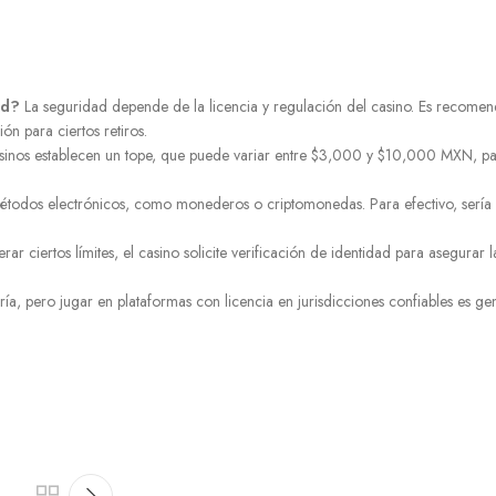
ad?
La seguridad depende de la licencia y regulación del casino. Es recomen
ón para ciertos retiros.
sinos establecen un tope, que puede variar entre $3,000 y $10,000 MXN, para
todos electrónicos, como monederos o criptomonedas. Para efectivo, sería
rar ciertos límites, el casino solicite verificación de identidad para asegurar l
ría, pero jugar en plataformas con licencia en jurisdicciones confiables es g