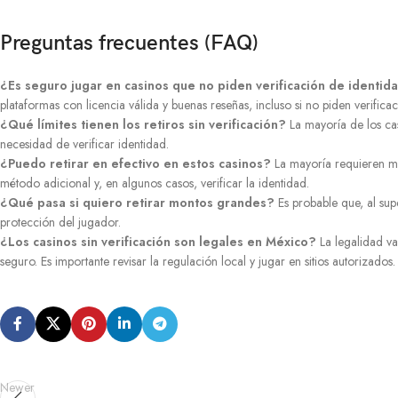
Preguntas frecuentes (FAQ)
¿Es seguro jugar en casinos que no piden verificación de identid
plataformas con licencia válida y buenas reseñas, incluso si no piden verificaci
¿Qué límites tienen los retiros sin verificación?
La mayoría de los ca
necesidad de verificar identidad.
¿Puedo retirar en efectivo en estos casinos?
La mayoría requieren mé
método adicional y, en algunos casos, verificar la identidad.
¿Qué pasa si quiero retirar montos grandes?
Es probable que, al supe
protección del jugador.
¿Los casinos sin verificación son legales en México?
La legalidad va
seguro. Es importante revisar la regulación local y jugar en sitios autorizados.
Newer