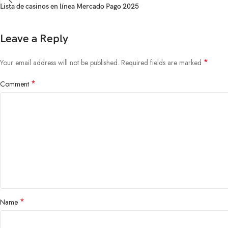
Lista de casinos en línea Mercado Pago 2025
Leave a Reply
*
Your email address will not be published.
Required fields are marked
*
Comment
*
Name