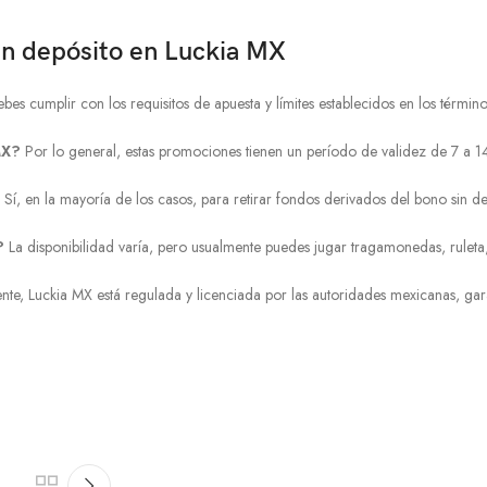
in depósito en Luckia MX
bes cumplir con los requisitos de apuesta y límites establecidos en los térmi
MX?
Por lo general, estas promociones tienen un período de validez de 7 a 14
Sí, en la mayoría de los casos, para retirar fondos derivados del bono sin d
?
La disponibilidad varía, pero usualmente puedes jugar tragamonedas, ruleta,
te, Luckia MX está regulada y licenciada por las autoridades mexicanas, ga