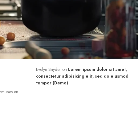
casino online
casino online
FCMoon casino giros gratis sin depósito
Casinos con pagos sin confirmación de
identidad 2025
tar nuevas
monedas
es cumplir
, aprender las
Recent Comments
Evelyn Snyder
on
Lorem ipsum dolor sit amet,
consectetur adipisicing elit, sed do eiusmod
tempor (Demo)
comunes en