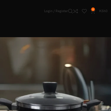
0
Login / Register
KSh
0
Search
SEARCH
versión y la
Recent Posts
a oportunidad
s en Luckia MX,
cryptocurrency market trends february 2025
neficios y