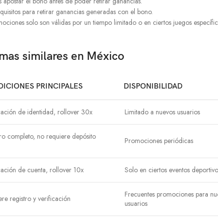
s apostar el bono antes de poder retirar ganancias.
equisitos para retirar ganancias generadas con el bono.
ciones solo son válidas por un tiempo limitado o en ciertos juegos específico
rmas similares en México
ICIONES PRINCIPALES
DISPONIBILIDAD
cación de identidad, rollover 30x
Limitado a nuevos usuarios
ro completo, no requiere depósito
Promociones periódicas
cación de cuenta, rollover 10x
Solo en ciertos eventos deportiv
Frecuentes promociones para nu
re registro y verificación
usuarios