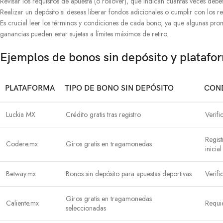
Revisar los requisitos de apuesta (o rollover), que indican cuántas veces debe
Realizar un depósito si deseas liberar fondos adicionales o cumplir con los r
Es crucial leer los términos y condiciones de cada bono, ya que algunas promo
ganancias pueden estar sujetas a límites máximos de retiro.
Ejemplos de bonos sin depósito y platafo
PLATAFORMA
TIPO DE BONO SIN DEPÓSITO
COND
Luckia MX
Crédito gratis tras registro
Verifi
Regist
Codere.mx
Giros gratis en tragamonedas
inicial
Betway.mx
Bonos sin depósito para apuestas deportivas
Verifi
Giros gratis en tragamonedas
Caliente.mx
Requie
seleccionadas