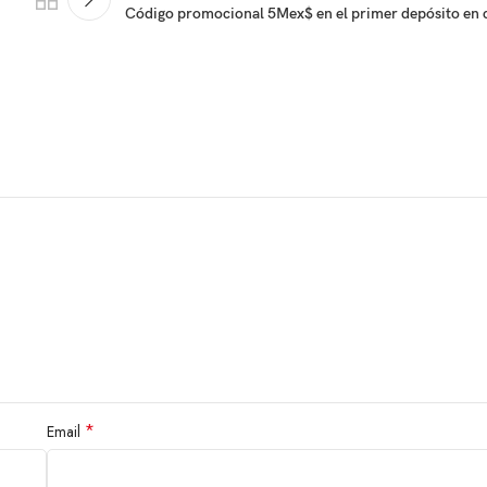
Código promocional 5Mex$ en el primer depósito en c
*
Email