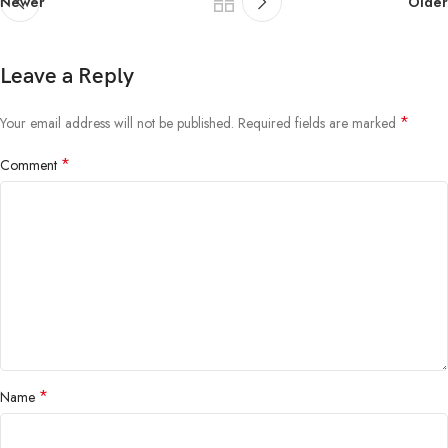
Newer
Older
Leave a Reply
*
Your email address will not be published.
Required fields are marked
*
Comment
*
Name