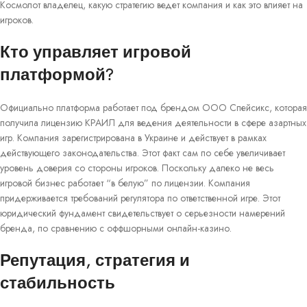
Космолот владелец, какую стратегию ведет компания и как это влияет на
игроков.
Кто управляет игровой
платформой?
Официально платформа работает под брендом ООО Спейсикс, которая
получила лицензию КРАИЛ для ведения деятельности в сфере азартных
игр. Компания зарегистрирована в Украине и действует в рамках
действующего законодательства. Этот факт сам по себе увеличивает
уровень доверия со стороны игроков. Поскольку далеко не весь
игровой бизнес работает “в белую” по лицензии. Компания
придерживается требований регулятора по ответственной игре. Этот
юридический фундамент свидетельствует о серьезности намерений
бренда, по сравнению с оффшорными онлайн-казино.
Репутация, стратегия и
стабильность