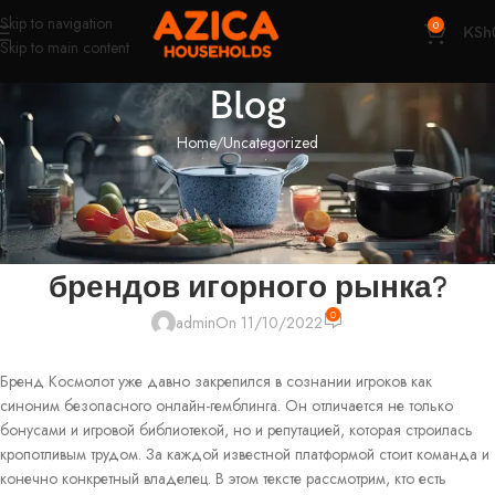
Skip to navigation
0
KSh
Skip to main content
Blog
Home
Uncategorized
UNCATEGORIZED
Космолот владелец: кто стоит
за одним из самых заметных
брендов игорного рынка?
0
admin
On 11/10/2022
Бренд Космолот уже давно закрепился в сознании игроков как
синоним безопасного онлайн-гемблинга. Он отличается не только
бонусами и игровой библиотекой, но и репутацией, которая строилась
кропотливым трудом. За каждой известной платформой стоит команда и
конечно конкретный владелец. В этом тексте рассмотрим, кто есть