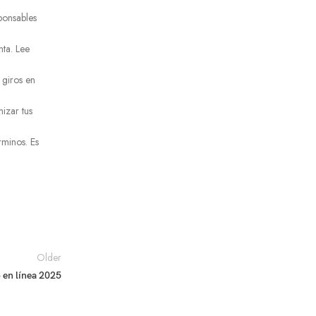
ponsables
nta. Lee
 giros en
izar tus
rminos. Es
Older
en línea 2025