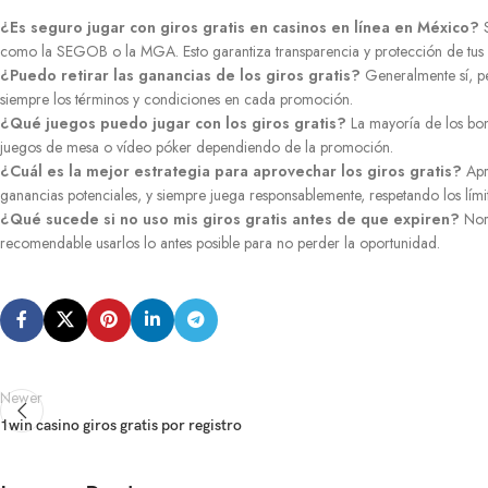
¿Es seguro jugar con giros gratis en casinos en línea en México?
S
como la SEGOB o la MGA. Esto garantiza transparencia y protección de tus 
¿Puedo retirar las ganancias de los giros gratis?
Generalmente sí, per
siempre los términos y condiciones en cada promoción.
¿Qué juegos puedo jugar con los giros gratis?
La mayoría de los bon
juegos de mesa o vídeo póker dependiendo de la promoción.
¿Cuál es la mejor estrategia para aprovechar los giros gratis?
Apr
ganancias potenciales, y siempre juega responsablemente, respetando los límit
¿Qué sucede si no uso mis giros gratis antes de que expiren?
Norm
recomendable usarlos lo antes posible para no perder la oportunidad.
Newer
1win casino giros gratis por registro