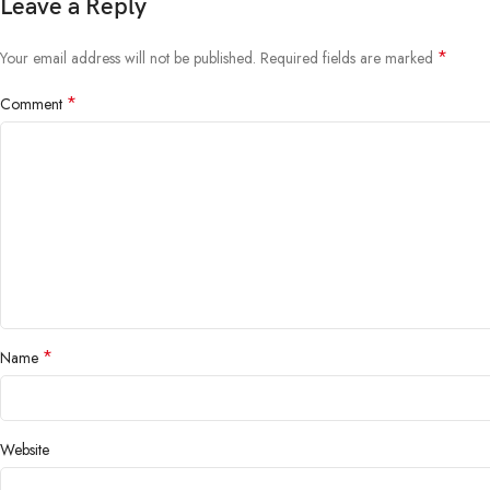
Leave a Reply
*
Your email address will not be published.
Required fields are marked
*
Comment
*
Name
Website