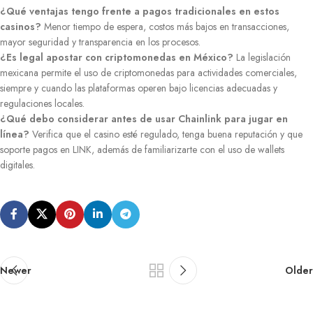
¿Qué ventajas tengo frente a pagos tradicionales en estos
casinos?
Menor tiempo de espera, costos más bajos en transacciones,
mayor seguridad y transparencia en los procesos.
¿Es legal apostar con criptomonedas en México?
La legislación
mexicana permite el uso de criptomonedas para actividades comerciales,
siempre y cuando las plataformas operen bajo licencias adecuadas y
regulaciones locales.
¿Qué debo considerar antes de usar Chainlink para jugar en
línea?
Verifica que el casino esté regulado, tenga buena reputación y que
soporte pagos en LINK, además de familiarizarte con el uso de wallets
digitales.
Newer
Older