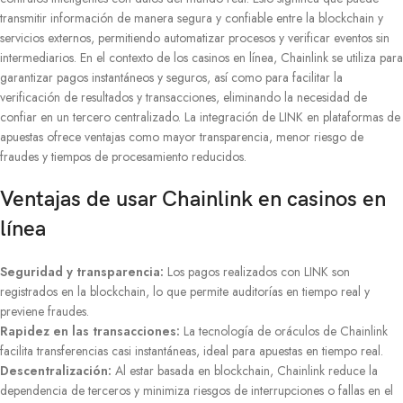
transmitir información de manera segura y confiable entre la blockchain y
servicios externos, permitiendo automatizar procesos y verificar eventos sin
intermediarios. En el contexto de los casinos en línea, Chainlink se utiliza para
garantizar pagos instantáneos y seguros, así como para facilitar la
verificación de resultados y transacciones, eliminando la necesidad de
confiar en un tercero centralizado. La integración de LINK en plataformas de
apuestas ofrece ventajas como mayor transparencia, menor riesgo de
fraudes y tiempos de procesamiento reducidos.
Ventajas de usar Chainlink en casinos en
línea
Seguridad y transparencia:
Los pagos realizados con LINK son
registrados en la blockchain, lo que permite auditorías en tiempo real y
previene fraudes.
Rapidez en las transacciones:
La tecnología de oráculos de Chainlink
facilita transferencias casi instantáneas, ideal para apuestas en tiempo real.
Descentralización:
Al estar basada en blockchain, Chainlink reduce la
dependencia de terceros y minimiza riesgos de interrupciones o fallas en el