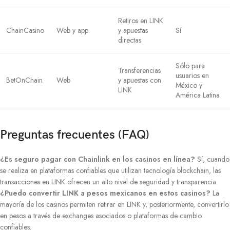
Retiros en LINK
ChainCasino
Web y app
y apuestas
Sí
directas
Sólo para
Transferencias
usuarios en
BetOnChain
Web
y apuestas con
México y
LINK
América Latina
Preguntas frecuentes (FAQ)
¿Es seguro pagar con Chainlink en los casinos en línea?
Sí, cuando
se realiza en plataformas confiables que utilizan tecnología blockchain, las
transacciones en LINK ofrecen un alto nivel de seguridad y transparencia.
¿Puedo convertir LINK a pesos mexicanos en estos casinos?
La
mayoría de los casinos permiten retirar en LINK y, posteriormente, convertirlo
en pesos a través de exchanges asociados o plataformas de cambio
confiables.