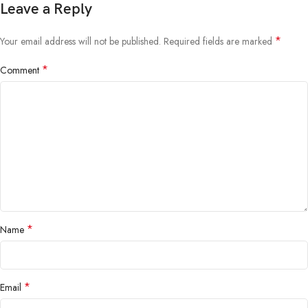
Leave a Reply
*
Your email address will not be published.
Required fields are marked
*
Comment
*
Name
*
Email